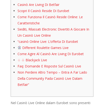
Casinò Are Living Di Betfair
Scopri Il Casinò Reside Di Eurobet
Come Funziona Il Casinò Reside Online: Le
Caratteristiche
Siediti, Rilassati Electronic Divertiti A Giocare In
Un Casinò Live Online
“casinò Online Live: L’offerta Di Eurobet
Different Roulette Games Live
Come Agire Al Casinò Are Living Di Eurobet
♤ ♧ Blackjack Live
Faq: Domande E Risposte Sul Casinò Live
Non Perdere Altro Tempo – Entra A Far Lado
Della Community Pada Casinò Live Dalam
Betfair”
Nel Casinò Live Online dalam Eurobet sono presenti