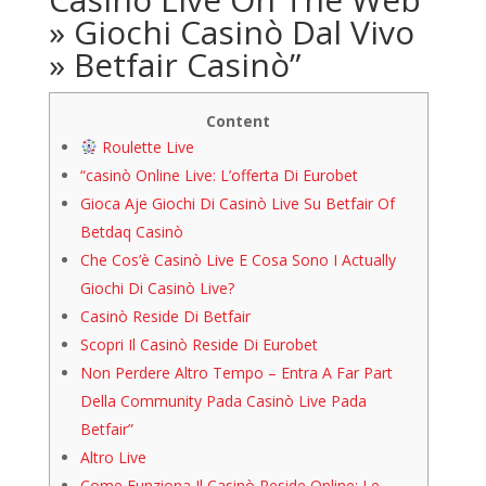
» Giochi Casinò Dal Vivo
» Betfair Casinò”
Content
Roulette Live
“casinò Online Live: L’offerta Di Eurobet
Gioca Aje Giochi Di Casinò Live Su Betfair Of
Betdaq Casinò
Che Cos’è Casinò Live E Cosa Sono I Actually
Giochi Di Casinò Live?
Casinò Reside Di Betfair
Scopri Il Casinò Reside Di Eurobet
Non Perdere Altro Tempo – Entra A Far Part
Della Community Pada Casinò Live Pada
Betfair”
Altro Live
Come Funziona Il Casinò Reside Online: Le