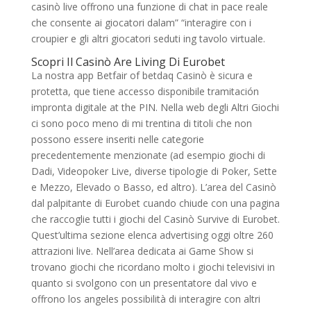
casinò live offrono una funzione di chat in pace reale
che consente ai giocatori dalam” “interagire con i
croupier e gli altri giocatori seduti ing tavolo virtuale.
Scopri Il Casinò Are Living Di Eurobet
La nostra app Betfair of betdaq Casinò è sicura e
protetta, que tiene accesso disponibile tramitación
impronta digitale at the PIN. Nella web degli Altri Giochi
ci sono poco meno di mi trentina di titoli che non
possono essere inseriti nelle categorie
precedentemente menzionate (ad esempio giochi di
Dadi, Videopoker Live, diverse tipologie di Poker, Sette
e Mezzo, Elevado o Basso, ed altro). L’area del Casinò
dal palpitante di Eurobet cuando chiude con una pagina
che raccoglie tutti i giochi del Casinò Survive di Eurobet.
Quest’ultima sezione elenca advertising oggi oltre 260
attrazioni live. Nell’area dedicata ai Game Show si
trovano giochi che ricordano molto i giochi televisivi in
quanto si svolgono con un presentatore dal vivo e
offrono los angeles possibilità di interagire con altri