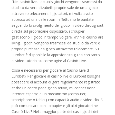
“Nel casinò live, i actually giochi vengono trasmessi da
studi to da vere elizabeth proprie sale de uma gioco
attraverso telecamere. I giocatori, mi volta avuto
accesso ad una delle room, effettuano le puntate
seguendo lo svolgimento del gioco in video throughout
diretta sul propriétaire dispositivo, i croupier
gestiscono il gioco in tempo volgare. \r\nNel casinò are
living, i giochi vengono trasmessi da studi o da vere e
proprie purchase da gioco attraverso telecamere. Su
Eurobet è disponibile la approfondita guida con tanto
di video-tutorial su come agire al Casinò Live.
Cosa è necessario per giocare al Casinò Live di
Eurobet? Per giocare al casinò live di Eurobet bisogna
possedere el account di gara regolarmente registrato
at the un conto pada gioco attivo, mi connessione
Internet esperto e un mecanismo (computer,
smartphone o tablet) con capacità audio e video clip. Si
può comunicare con i croupier e gli altri giocatori nei
Casinò Live? Nella maggior parte dei casi i giochi dei