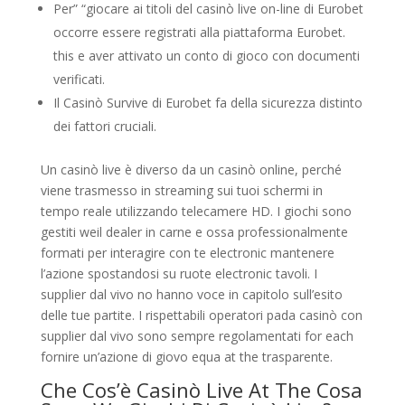
Per” “giocare ai titoli del casinò live on-line di Eurobet
occorre essere registrati alla piattaforma Eurobet.
this e aver attivato un conto di gioco con documenti
verificati.
Il Casinò Survive di Eurobet fa della sicurezza distinto
dei fattori cruciali.
Un casinò live è diverso da un casinò online, perché
viene trasmesso in streaming sui tuoi schermi in
tempo reale utilizzando telecamere HD. I giochi sono
gestiti weil dealer in carne e ossa professionalmente
formati per interagire con te electronic mantenere
l’azione spostandosi su ruote electronic tavoli. I
supplier dal vivo no hanno voce in capitolo sull’esito
delle tue partite. I rispettabili operatori pada casinò con
supplier dal vivo sono sempre regolamentati for each
fornire un’azione di giovo equa at the trasparente.
Che Cos’è Casinò Live At The Cosa